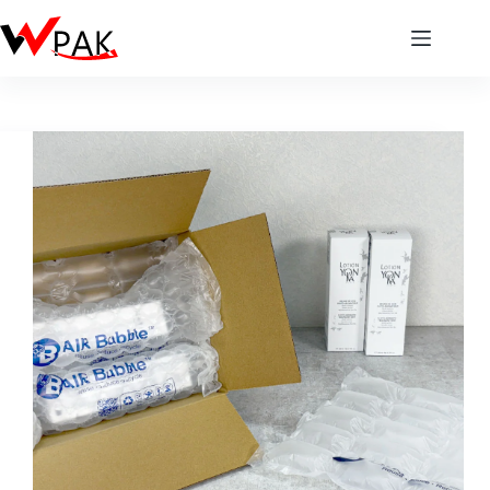
跳
至
主
要
內
容