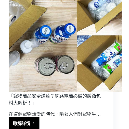
的
最
佳
選
擇
「寵物商品安全送達？網路電商必備的緩衝包
材大解析！」
在這個寵物熱愛的時代，隨著人們對寵物生…
瞭解詳情
「寵