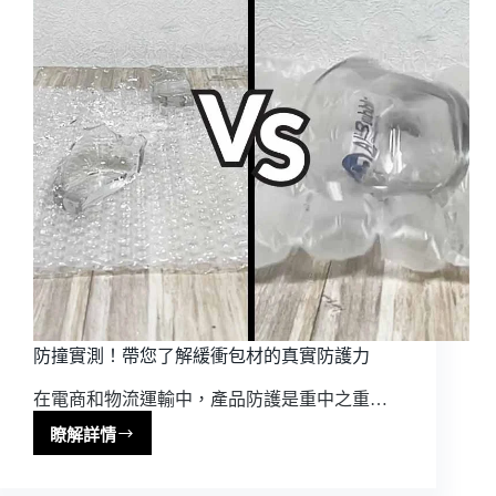
格
與
成
本
關
鍵
大
揭
密
防撞實測！帶您了解緩衝包材的真實防護力
在電商和物流運輸中，產品防護是重中之重…
瞭解詳情
防
撞
實