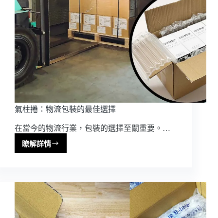
輸
保
護
的
關
鍵？
氣柱捲：物流包裝的最佳選擇
在當今的物流行業，包裝的選擇至關重要。…
瞭解詳情
氣
柱
捲：
物
流
包
裝