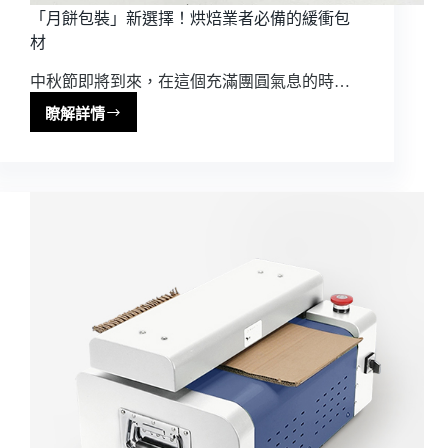
「月餅包裝」新選擇！烘焙業者必備的緩衝包
材
中秋節即將到來，在這個充滿團圓氣息的時…
瞭解詳情
「月
餅
包
裝」
新
選
擇！
烘
焙
業
者
必
備
的
緩
衝