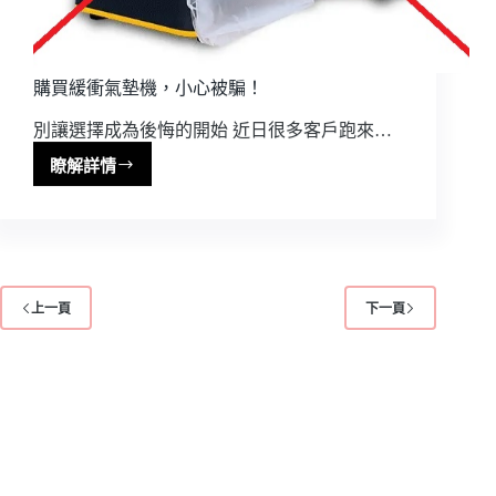
購買緩衝氣墊機，小心被騙！
別讓選擇成為後悔的開始 近日很多客戶跑來…
瞭解詳情
購
買
緩
衝
氣
墊
上一頁
下一頁
機，
小
心
被
騙！