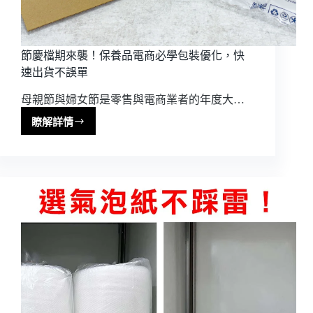
節慶檔期來襲！保養品電商必學包裝優化，快
速出貨不誤單
母親節與婦女節是零售與電商業者的年度大…
瞭解詳情
節
慶
檔
期
來
襲！
保
養
品
電
商
必
學