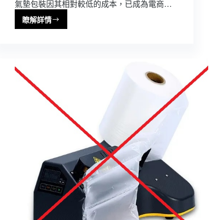
氣墊包裝因其相對較低的成本，已成為電商…
瞭解詳情
2026
氣
墊
製
造
機
情
報：
租
用
還
是
購
買，
你
的
最
佳
選
擇？