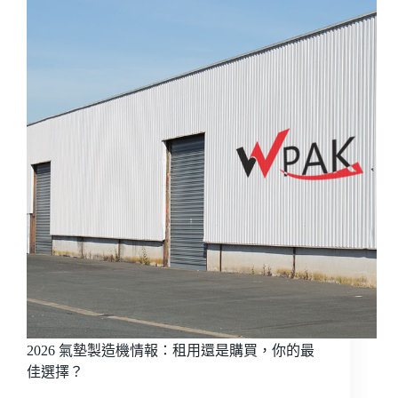
看】
緩
衝
包
裝
材
料
的
選
擇
與
環
保
探
討
2026 氣墊製造機情報：租用還是購買，你的最
佳選擇？