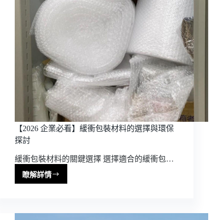
碎
紙
膨
切
機
【2026 企業必看】緩衝包裝材料的選擇與環保
探討
緩衝包裝材料的關鍵選擇 選擇適合的緩衝包…
瞭解詳情
【2026
企
業
必