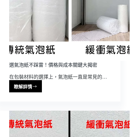
包
裝
優
化，
快
速
出
貨
不
誤
選氣泡紙不踩雷！價格與成本關鍵大揭密
單
在包裝材料的選擇上，氣泡紙一直是常見的…
瞭解詳情
選
氣
泡
紙
不
踩
雷！
價