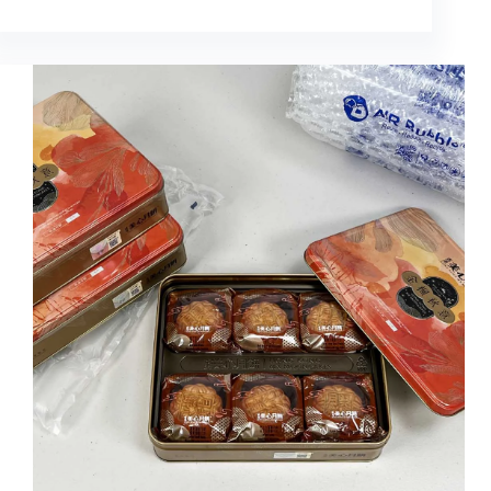
物
商
品
安
全
送
達？
網
路
電
商
必
備
的
緩
衝
包
材
大
解
析！」