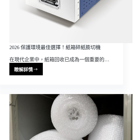
包
材
2026 保護環境最佳選擇！紙箱碎紙膨切機
在現代企業中，紙箱回收已成為一個重要的…
瞭解詳情
2026
保
護
環
境
最
佳
選
擇！
紙
箱