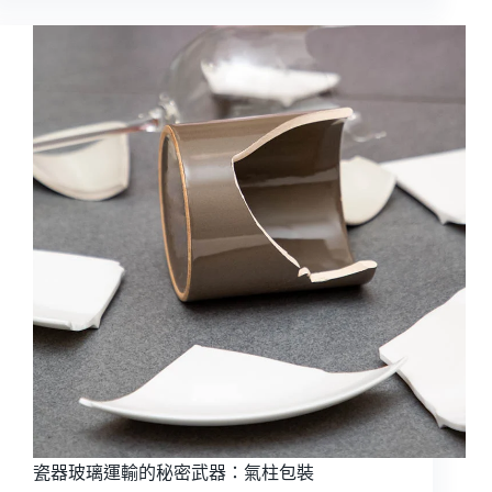
測！
帶
您
了
解
緩
衝
包
材
的
真
實
防
護
力
瓷器玻璃運輸的秘密武器：氣柱包裝