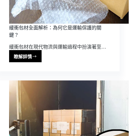
緩衝包材全面解析：為何它是運輸保護的關
鍵？
緩衝包材在現代物流與運輸過程中扮演著至…
瞭解詳情
緩
衝
包
材
全
面
解
析：
為
何
它
是
運