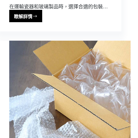
在運輸瓷器和玻璃製品時，選擇合適的包裝…
瞭解詳情
瓷
器
玻
璃
運
輸
的
秘
密
武
器：
氣
柱
包
裝