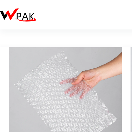
跳
至
主
要
內
容