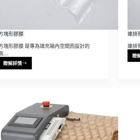
方塊形膠膜
連排
方塊形膠膜 是專為填充箱內空間而設計的
連排
高…
瞭
瞭解詳情
方
塊
形
膠
膜