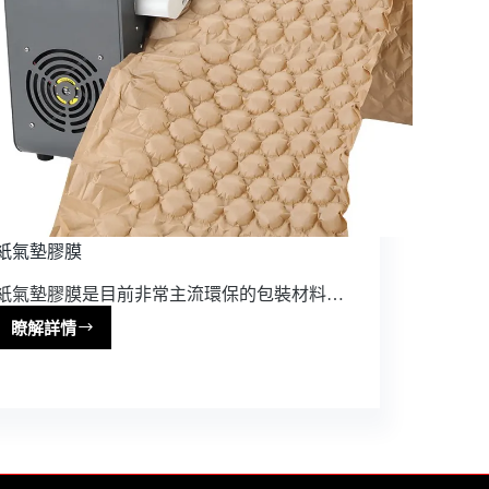
紙氣墊膠膜
紙氣墊膠膜是目前非常主流環保的包裝材料…
瞭解詳情
紙
氣
墊
膠
膜