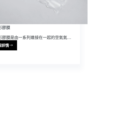
形膠膜
形膠膜是由一系列連接在一起的空氣氣…
解詳情
連
排
形
膠
膜