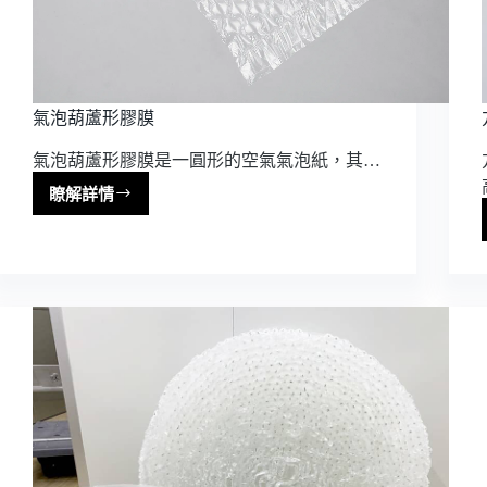
氣泡葫蘆形膠膜
氣泡葫蘆形膠膜是一圓形的空氣氣泡紙，其…
瞭解詳情
氣
泡
葫
蘆
形
膠
膜