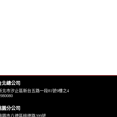
台北總公司
1 新北市汐止區新台五路一段81號9樓之4
6980080
桃園分公司
4 桃園市八德區桃德路399號