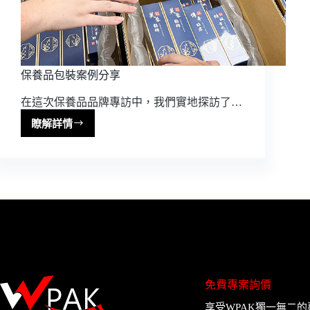
保養品包裝案例分享
在這次保養品品牌專訪中，我們實地探訪了…
瞭解詳情
保
養
品
包
裝
案
例
分
享
免費專案詢價
享受WPAK獨一無二