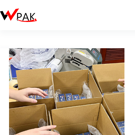
跳
至
主
要
內
容