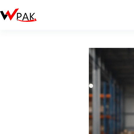
跳
至
主
要
內
容