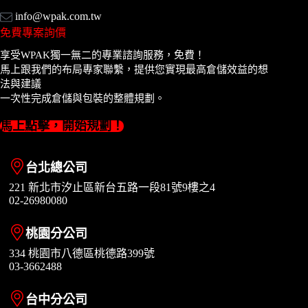
info@wpak.com.tw
免費專案詢價
享受WPAK獨一無二的專業諮詢服務，免費！
馬上跟我們的布局專家聯繫，提供您實現最高倉儲效益的想
法與建議
一次性完成倉儲與包裝的整體規劃。
馬上點擊，開始規劃！
台北總公司
221 新北市汐止區新台五路一段81號9樓之4
02-26980080
桃園分公司
334 桃園市八德區桃德路399號
03-3662488
台中分公司