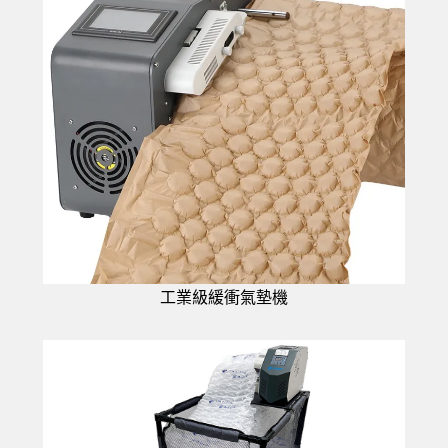
工業級緩衝氣墊機