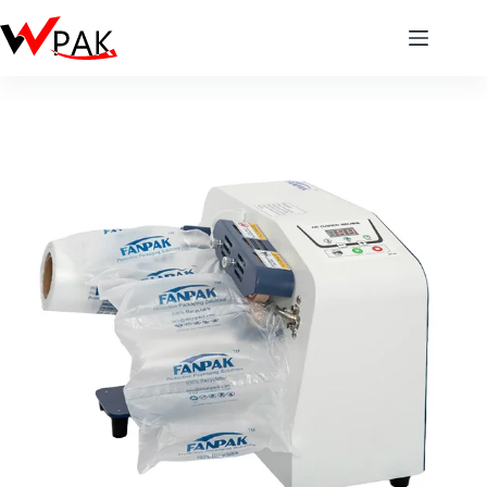
跳
至
主
要
內
容