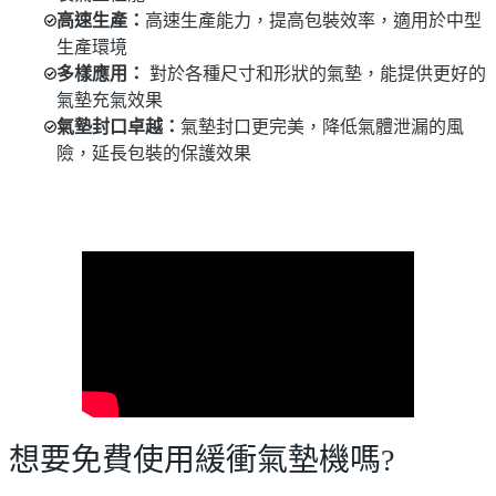
高速生產：
高速生產能力，提高包裝效率，適用於中型
生產環境
多樣應用：
對於各種尺寸和形狀的氣墊，能提供更好的
氣墊充氣效果
氣墊封口卓越：
氣墊封口更完美，降低氣體泄漏的風
險，延長包裝的保護效果
想要免費使用緩衝氣墊機嗎?