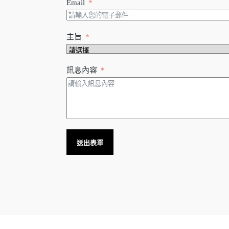
Email
主旨
訊息內容
送出表單