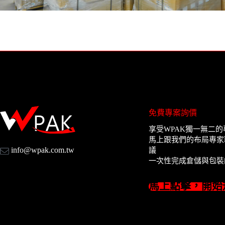
免費專案詢價
享受WPAK獨一無二
馬上跟我們的布局專家
info@wpak.com.tw
議
一次性完成倉儲與包裝
馬上點擊，開始