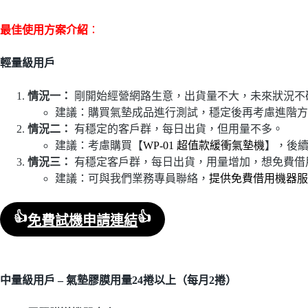
最佳使用方案
介紹
：
輕量級用戶
情況一：
剛開始經營網路生意，出貨量不大，未來狀況不
建議：購買氣墊成品進行測試，穩定後再考慮進階方
情況二：
有穩定的客戶群，每日出貨，但用量不多。
建議：考慮購買【
WP-01 超值款緩衝氣墊機
】，後
情況三：
有穩定客戶群，每日出貨，用量增加，想免費借
建議：可與我們業務專員聯絡，
提供免費借用機器服
👍
👍
免費試機申請連結
中量級用戶 – 氣墊膠膜用量24捲以上（每月2捲）