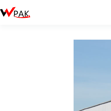
跳
至
主
要
內
容