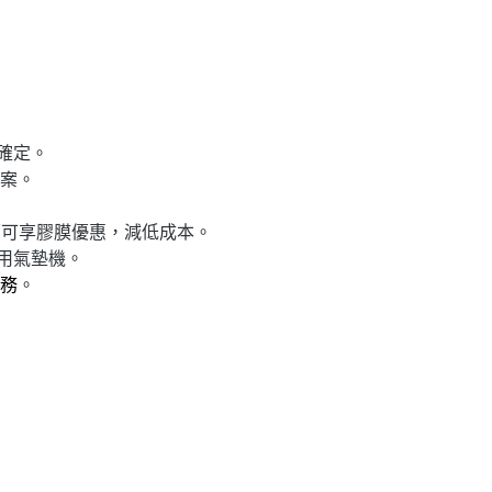
確定。
案。
續可享膠膜優惠，減低成本。
用氣墊機。
務
。